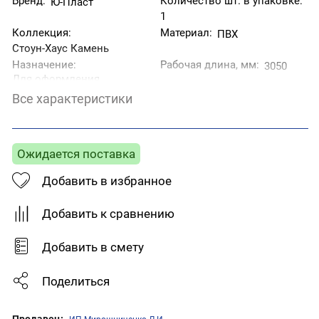
Бренд:
Количество шт. в упаковке:
Ю-Пласт
1
Коллекция:
Материал:
ПВХ
Стоун-Хаус Камень
Назначение:
Рабочая длина, мм:
3050
Для оформления
оконных и дверных
Все характеристики
проемов.
Рабочая ширина, мм:
Страна производитель:
24
Беларусь
Тип товара:
Ожидается поставка
Фактура:
J- планка
Под камень
Цвет:
Зеленый
Добавить в избранное
Добавить к сравнению
Добавить в смету
Поделиться
Продавец: