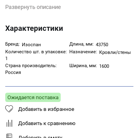
конденсата.Применяется, как пароизоляция в
Развернуть описание
межэтажных перекрытиях для защиты утеплителя
всех видов от влажности в подвальных, чердачных
и цокольных помещениях. Используется как
гидроизолирующий материал в цементных
Характеристики
стяжках при устройстве полов в подвальных и
цокольных перекрытиях. При укладке паркета и
ламината, материал применяется как
Бренд:
Длина, мм:
Изоспан
43750
пароизоляция.
Количество шт. в упаковке:
Назначение:
Кровли/стены
1
Страна производитель:
Ширина, мм:
1600
Россия
Ожидается поставка
Добавить в избранное
Добавить к сравнению
Добавить в смету