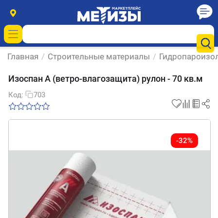
Главная
/
Строительные материалы
/
Гидропароизо
Изоспан A (ветро-влагозащита) рулон - 70 кв.м
Код:
703
-32%