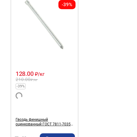
-39%
128.00
₽
/кг
210.00
₽
/кг
-39%
Гвоздь финишный
оцинкованный ГОСТ 7811-7035
1,8х40 мм