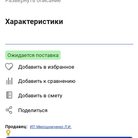
Развернуть описание
поверхности – обезжирить уайт-спиритом и
хорошо просушить.
Характеристики
Ожидается поставка
Добавить в избранное
Добавить к сравнению
Добавить в смету
Поделиться
Продавец:
ИП Мирошниченко Л.И.