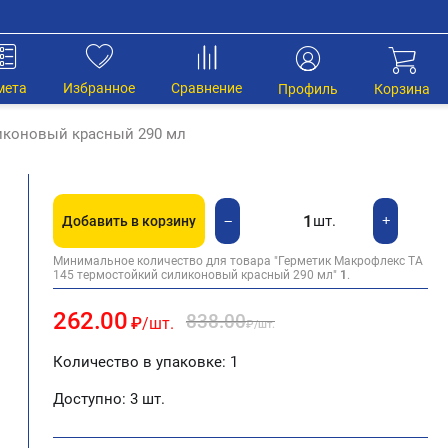
мета
Избранное
Сравнение
Профиль
Корзина
иконовый красный 290 мл
шт.
+
−
Добавить в корзину
Минимальное количество для товара "Герметик Макрофлекс TA
145 термостойкий силиконовый красный 290 мл"
1
.
262.00
838.00
₽
/шт.
₽
/шт.
Количество в упаковке: 1
Доступно:
3 шт.