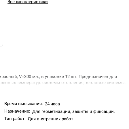
Все характеристики
асный, V=300 мл., в упаковке 12 шт. Предназначен для
шенных температур: системы отопления, тепловые системы,
льных, промышленных и корабельных двигателях;
; применяется при монтаже тёплых полов и других бытовых
а металлических поверхностях, подверженных коррозии; на
Время высыхания:
24 часа
 деталей, контактирующих с открытым огнём. Рекомендуется
Назначение:
Для герметизации, защиты и фиксации.
Тип работ:
Для внутренних работ