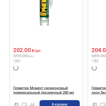
202.00
204.
₽
/шт.
594.00
689.00
₽
/шт.
-66%
-70%
Герметик Момент силиконовый
Гермети
универсальный прозрачный 280 мл
окон бе
В корзину