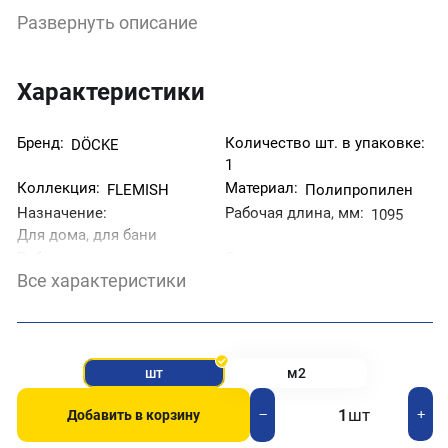
натуральный гладкий кирпич. Коллекция включает
Развернуть описание
4 цвета, стоит недорого и отлично сочетается с
фасадами любой сложности.
Характеристики
Бренд:
Количество шт. в упаковке:
DÖCKE
1
Коллекция:
Материал:
FLEMISH
Полипропилен
Назначение:
Рабочая длина, мм:
1095
Для дома, для бани
Рабочая ширина, мм:
Страна производитель:
420
Все характеристики
Россия
Тип товара:
Фактура:
Под кирпич
Фасадная панель
Цвет:
Красный
шт
м2
шт
+
−
Добавить в корзину