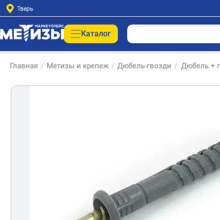
Тверь
Каталог
Главная
/
Метизы и крепеж
/
Дюбель-гвозди
/
Дюбель + г