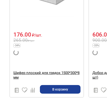
176.00
606.
₽
/шт.
265.00
900.00
₽
/шт.
-34%
-33%
Шифер плоский для грядок 1500*300*8
Добор для грядки
мм
шт)
В корзину