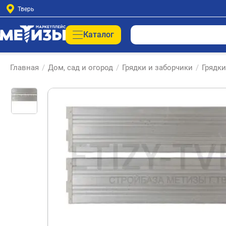
Тверь
Каталог
Главная
/
Дом, сад и огород
/
Грядки и заборчики
/
Грядки