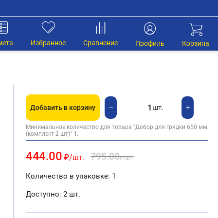
мета
Избранное
Сравнение
Профиль
Корзина
шт.
+
−
Добавить в корзину
Минимальное количество для товара "Добор для грядки 650 мм
(комплект 2 шт)"
1
.
444.00
795.00
₽
/шт.
₽
/шт.
Количество в упаковке: 1
Доступно:
2 шт.