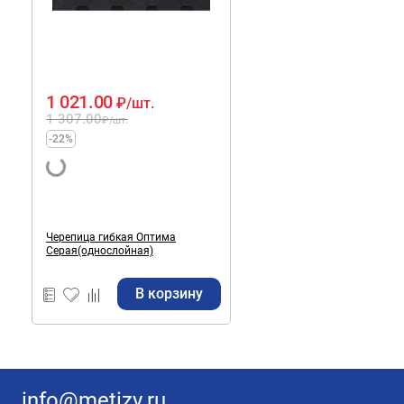
1 021.00
₽
/шт.
1 307.00
₽
/шт.
-22%
Черепица гибкая Оптима
Серая(однослойная)
В корзину
info@metizy.ru