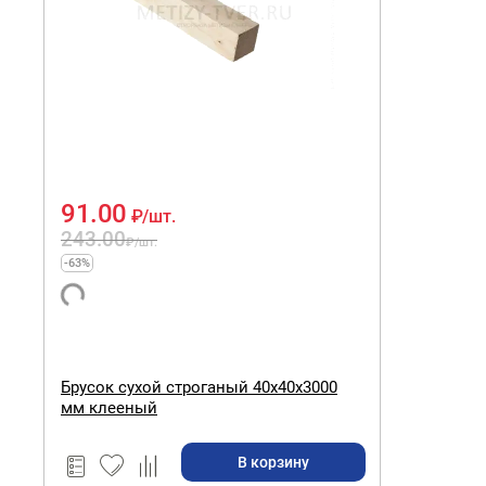
91.00
₽
/шт.
243.00
₽
/шт.
-63%
Брусок сухой строганый 40х40х3000
мм клееный
В корзину