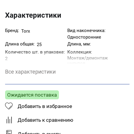
Характеристики
Бренд:
Вид наконечника:
Torx
Односторонние
Длина общая:
Длина, мм:
25
Количество шт. в упаковке:
Коллекция:
Монтаж/демонтаж
2
шурупов
Назначение:
Страна производитель:
Все характеристики
Для монтажа и
Китай
демонтажа шурупов
Тип товара:
Бита
Ожидается поставка
Добавить в избранное
Добавить к сравнению