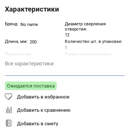
Характеристики
Бренд:
Диаметр сверления
No name
отверстия:
12
Длина, мм:
Количество шт. в упаковке:
200
1
Применение:
Страна производитель:
Бетон, полнотелый
Китай
Все характеристики
кирпич, природный
камень
Тип товара:
Анкер
Ожидается поставка
Добавить в избранное
Добавить к сравнению
Добавить в смету