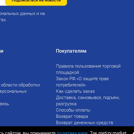
Подписаться на новости
ональных данных и на
гах.
ии
Покупателям
Правила пользования торговой
площадкой
Закон РФ «О защите прав
 области обработки
потребителей»
персональных
Как сделать заказ
Доставка, самовывоз, подъём,
вязь
разгрузка
Способы оплаты
Возврат товара
Возврат денежных средств
сь сайтом, вы принимаете
политику куки
. Так metizy.market