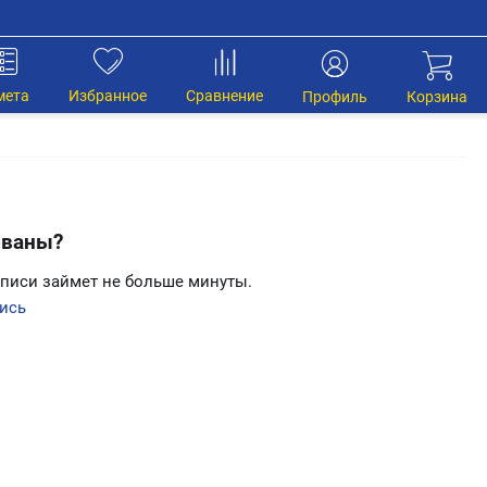
мета
Избранное
Сравнение
Профиль
Корзина
ованы?
аписи займет не больше минуты.
ись